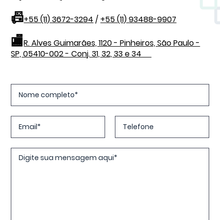
📠
+55 (11) 3672-3294
/
+55 (11) 93488-9907
🏬
R. Alves Guimarães, 1120 - Pinheiros, São Paulo -
SP, 05410-002 - Conj. 31, 32, 33 e 34