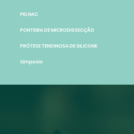
PELNAC
PONTEIRA DE MICRODISSECÇÃO
PRÓTESE TENDINOSA DE SILICONE
Simposio