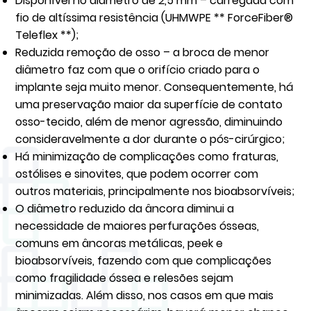
Disponível no diâmetro de 2,5 mm – carregada com
fio de altíssima resistência (UHMWPE ** ForceFiber®
Teleflex **);
Reduzida remoção de osso – a broca de menor
diâmetro faz com que o orifício criado para o
implante seja muito menor. Consequentemente, há
uma preservação maior da superfície de contato
osso-tecido, além de menor agressão, diminuindo
consideravelmente a dor durante o pós-cirúrgico;
Há minimização de complicações como fraturas,
ostólises e sinovites, que podem ocorrer com
outros materiais, principalmente nos bioabsorvíveis;
O diâmetro reduzido da âncora diminui a
necessidade de maiores perfurações ósseas,
comuns em âncoras metálicas, peek e
bioabsorvíveis, fazendo com que complicações
como fragilidade óssea e relesões sejam
minimizadas. Além disso, nos casos em que mais