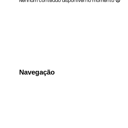
Nenhum conteúdo disponível no momento ☹
Navegação
Menu principal
Home Fabricante
Sobre nós - Fabricante
Regulatório - Fabricante
Contato - Fabricante