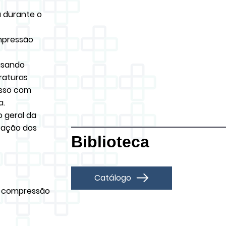
a durante o
mpressão
usando
raturas
osso com
a.
 geral da
itação dos
Biblioteca
Catálogo
e compressão